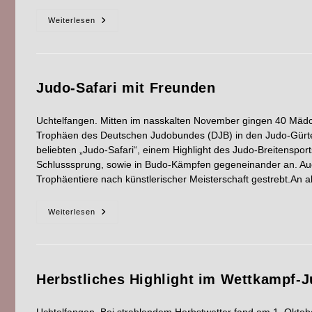
Weiterlesen
Judo-Safari mit Freunden
Uchtelfangen. Mitten im nasskalten November gingen 40 Mä
Trophäen des Deutschen Judobundes (DJB) in den Judo-Gürtelf
beliebten „Judo-Safari“, einem Highlight des Judo-Breitensport
Schlusssprung, sowie in Budo-Kämpfen gegeneinander an. Auch 
Trophäentiere nach künstlerischer Meisterschaft gestrebt.An 
Weiterlesen
Herbstliches Highlight im Wettkampf-J
Uchtelfangen. Bei strahlendem Herbstwetter fand am 1. Oktobe