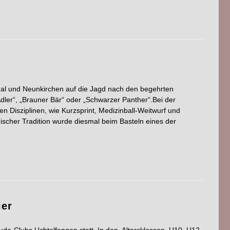
l und Neunkirchen auf die Jagd nach den begehrten
ler“, „Brauner Bär“ oder „Schwarzer Panther“.Bei der
en Disziplinen, wie Kurzsprint, Medizinball-Weitwurf und
ischer Tradition wurde diesmal beim Basteln eines der
ier
udo-Clubs Uchtelfangen statt. In den Altersklassen U10, U12