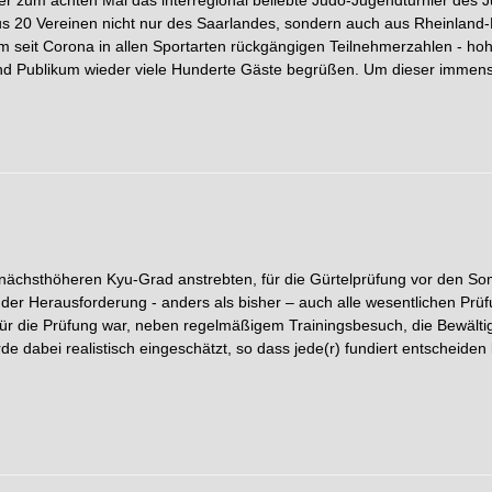
aus 20 Vereinen nicht nur des Saarlandes, sondern auch aus Rheinlan
em seit Corona in allen Sportarten rückgängigen Teilnehmerzahlen - hoh
 und Publikum wieder viele Hunderte Gäste begrüßen. Um dieser imme
 nächsthöheren Kyu-Grad anstrebten, für die Gürtelprüfung vor den Som
r Herausforderung - anders als bisher – auch alle wesentlichen Prüf
ür die Prüfung war, neben regelmäßigem Trainingsbesuch, die Bewälti
dabei realistisch eingeschätzt, so dass jede(r) fundiert entscheiden k