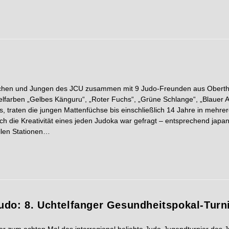
dchen und Jungen des JCU zusammen mit 9 Judo-Freunden aus Obertha
arben „Gelbes Känguru“, „Roter Fuchs“, „Grüne Schlange“, „Blauer Ad
s, traten die jungen Mattenfüchse bis einschließlich 14 Jahre in mehrer
die Kreativität eines jeden Judoka war gefragt – entsprechend japan
allen Stationen…
udo: 8. Uchtelfanger Gesundheitspokal-Turn
r zum achten Mal das interregional beliebte Judo-Jugendturnier des J