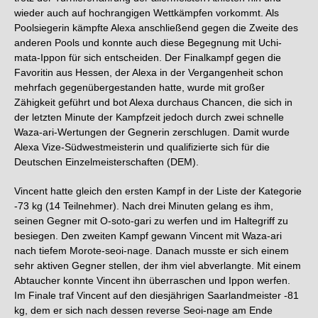
wieder auch auf hochrangigen Wettkämpfen vorkommt. Als
Poolsiegerin kämpfte Alexa anschließend gegen die Zweite des
anderen Pools und konnte auch diese Begegnung mit Uchi-
mata-Ippon für sich entscheiden. Der Finalkampf gegen die
Favoritin aus Hessen, der Alexa in der Vergangenheit schon
mehrfach gegenübergestanden hatte, wurde mit großer
Zähigkeit geführt und bot Alexa durchaus Chancen, die sich in
der letzten Minute der Kampfzeit jedoch durch zwei schnelle
Waza-ari-Wertungen der Gegnerin zerschlugen. Damit wurde
Alexa Vize-Südwestmeisterin und qualifizierte sich für die
Deutschen Einzelmeisterschaften (DEM).
Vincent hatte gleich den ersten Kampf in der Liste der Kategorie
-73 kg (14 Teilnehmer). Nach drei Minuten gelang es ihm,
seinen Gegner mit O-soto-gari zu werfen und im Haltegriff zu
besiegen. Den zweiten Kampf gewann Vincent mit Waza-ari
nach tiefem Morote-seoi-nage. Danach musste er sich einem
sehr aktiven Gegner stellen, der ihm viel abverlangte. Mit einem
Abtaucher konnte Vincent ihn überraschen und Ippon werfen.
Im Finale traf Vincent auf den diesjährigen Saarlandmeister -81
kg, dem er sich nach dessen reverse Seoi-nage am Ende