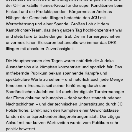
der Oil-Tankstelle Humes-Kreuz für die super Konditionen beim
Einkauf und die Produktspenden. Bürgermeister Andreas
Hübgen der Gemeinde Illingen bedachte den JCU mit
Wertschätzung und einer Spende. Großes Lob gilt dem
Kampfrichter-Team, das den ganzen Tag hochkonzentriert war
und stets faire Entscheidungen traf. Die im Turniergeschehen
unvermeidlichen Blessuren behandelte wie immer das DRK
Illingen mit absoluter Zuverlässigkeit.
Die Hauptpersonen des Tages waren natürlich die Judoka.
Ausnahmslos alle kämpften konzentriert und sportlich fair. Das
mitfiebernde Publikum bekam spannende Kämpfe und
spektakuläre Würfe zu sehen – und natürlich auch jede Menge
Emotionen. Erstmals seit seiner Einführung durch den
Saarländischen Judobund lief auch der digitale Turniermanager
der Firma dokume reibungslos – dank vorher stattgefundener
Nachtschichten – und der technischen Unterstützung durch JC
Folsterhöhe. Direkt nach den Kämpfen einer Gewichtsklasse
fanden die entsprechenden Siegerehrungen statt. Der zügige
Ablauf mit nur kurzen Wartezeiten wurde vom Publikum sehr
positiv bewertet.